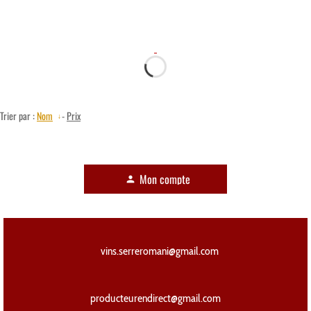
Trier par :
Nom
-
Prix
Mon compte
person
vins.serreromani@gmail.com
producteurendirect@gmail.com