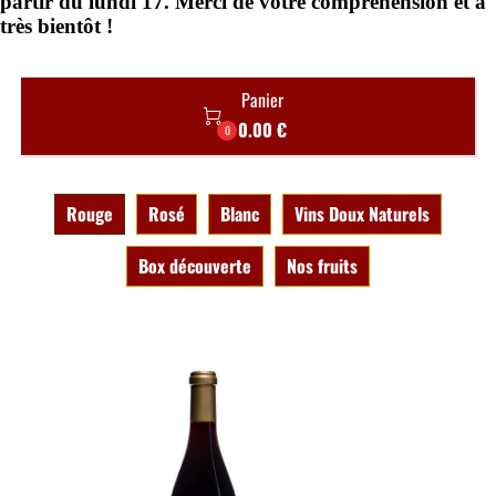
Panier

0.00 €
0
Rouge
Rosé
Blanc
Vins Doux Naturels
Box découverte
Nos fruits